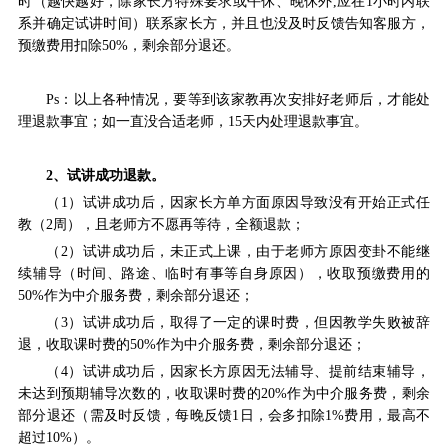
时（越快越好，除家长方特殊要求或午休、晚休外,应在1小时内联
系并确定试讲时间）联系家长方，并且也没及时反馈告知客服方，
预缴费用扣除50%，剩余部分退还。
Ps：以上各种情况，要等到该家教再次安排好老师后，才能处
理退款事宜；如一直没合适老师，15天内处理退款事宜。
2、试讲成功退款。
（1）试讲成功后，因家长方单方面原因导致没有开始正式任
教（2周），且老师方不愿再等待，全额退款；
（2）试讲成功后，未正式上课，由于
老师方原因变卦不能继
续辅导（
时间、路途、临时有事等自身原因
），
收取
预缴费用
的
50%作为中介服务费
，
剩余部分退还
；
（3）试讲成功后，取得了一定的课时费，但因教学失败被辞
退，收取课时费的50%作为中介服务费，
剩余部分退还；
（4）试讲成功后，因家长方原因无法辅导、提前结束辅导，
未达到预期辅导次数的，收取课时费的20%作为中介服务费，
剩余
部分退还
（
需
及时反馈，
每晚反馈1日，会多扣除1%费用，最高不
超过10%）。